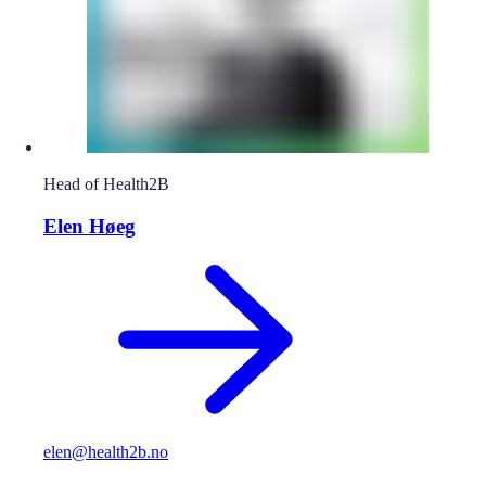
Head of Health2B
Elen Høeg
elen@health2b.no