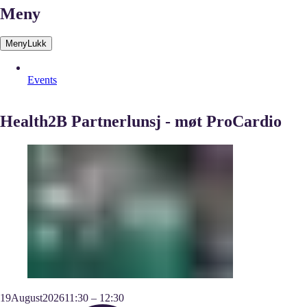
Meny
Meny
Lukk
Events
Health2B Partnerlunsj - møt ProCardio
19
August
2026
11:30
–
12:30