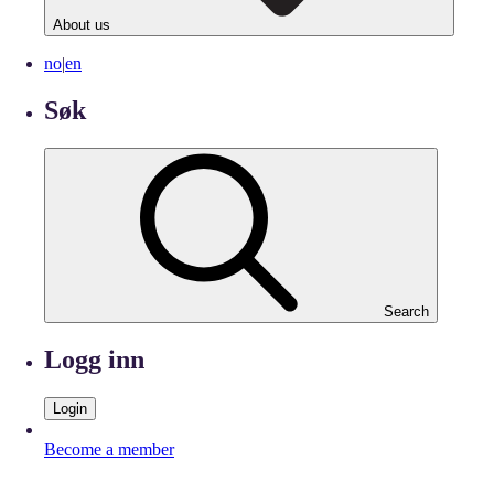
About us
no
|
en
Søk
Search
Logg inn
Login
Become a member