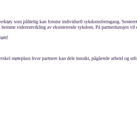
 verktøy som pålitelig kan forutse individuell sykdomsfremgang. Senteret 
emme videreutvikling av eksisterende sykdom. På partnerlunsjen vil dire
møtt!
skel møteplass hvor partnere kan dele innsikt, pågående arbeid og utford