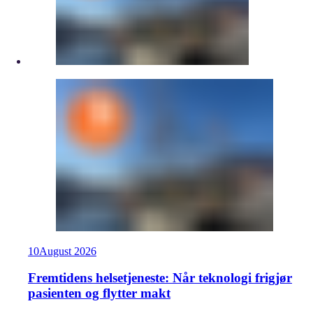
10
August
2026
Fremtidens helsetjeneste: Når teknologi frigjør
pasienten og flytter makt