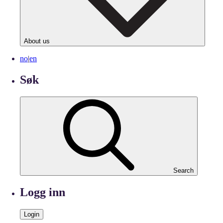
About us
no
|
en
Søk
Search
Logg inn
Login